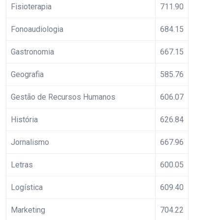
Fisioterapia
711.90
Fonoaudiologia
684.15
Gastronomia
667.15
Geografia
585.76
Gestão de Recursos Humanos
606.07
História
626.84
Jornalismo
667.96
Letras
600.05
Logística
609.40
Marketing
704.22