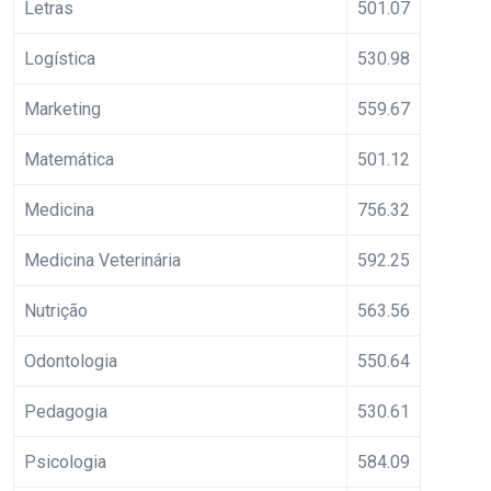
Letras
501.07
Logística
530.98
Marketing
559.67
Matemática
501.12
Medicina
756.32
Medicina Veterinária
592.25
Nutrição
563.56
Odontologia
550.64
Pedagogia
530.61
Psicologia
584.09