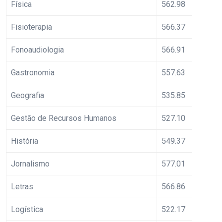
Física
562.98
Fisioterapia
566.37
Fonoaudiologia
566.91
Gastronomia
557.63
Geografia
535.85
Gestão de Recursos Humanos
527.10
História
549.37
Jornalismo
577.01
Letras
566.86
Logística
522.17