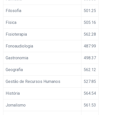
Filosofia
501.25
Física
505.16
Fisioterapia
562.28
Fonoaudiologia
487.99
Gastronomia
498.37
Geografia
562.12
Gestão de Recursos Humanos
527.85
História
564.54
Jornalismo
561.53