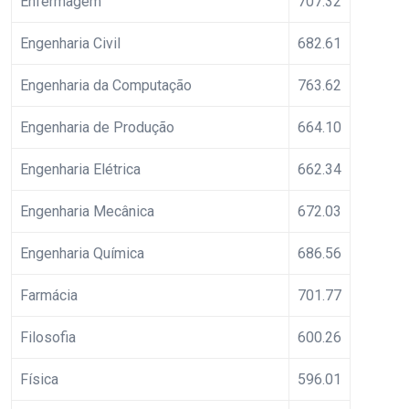
Enfermagem
707.32
Engenharia Civil
682.61
Engenharia da Computação
763.62
Engenharia de Produção
664.10
Engenharia Elétrica
662.34
Engenharia Mecânica
672.03
Engenharia Química
686.56
Farmácia
701.77
Filosofia
600.26
Física
596.01