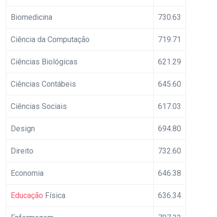
Biomedicina
730.63
Ciência da Computação
719.71
Ciências Biológicas
621.29
Ciências Contábeis
645.60
Ciências Sociais
617.03
Design
694.80
Direito
732.60
Economia
646.38
Educação
Física
636.34