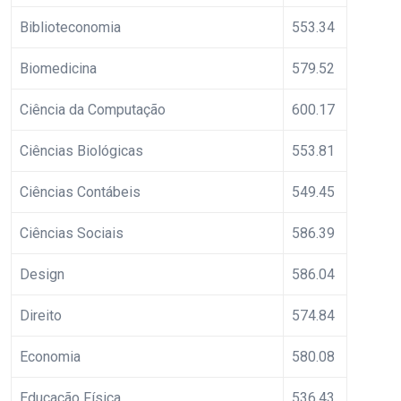
Biblioteconomia
553.34
Biomedicina
579.52
Ciência da Computação
600.17
Ciências Biológicas
553.81
Ciências Contábeis
549.45
Ciências Sociais
586.39
Design
586.04
Direito
574.84
Economia
580.08
Educação Física
536.43