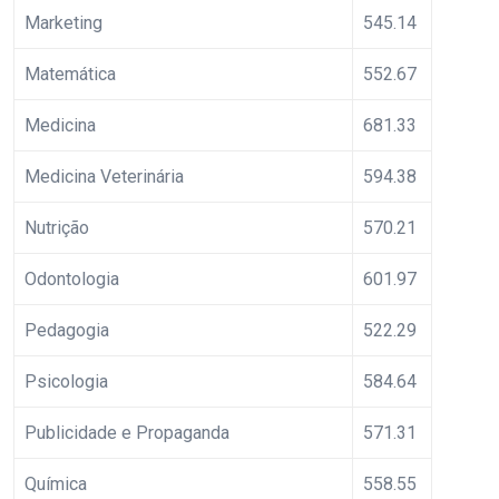
Marketing
545.14
Matemática
552.67
Medicina
681.33
Medicina Veterinária
594.38
Nutrição
570.21
Odontologia
601.97
Pedagogia
522.29
Psicologia
584.64
Publicidade e Propaganda
571.31
Química
558.55