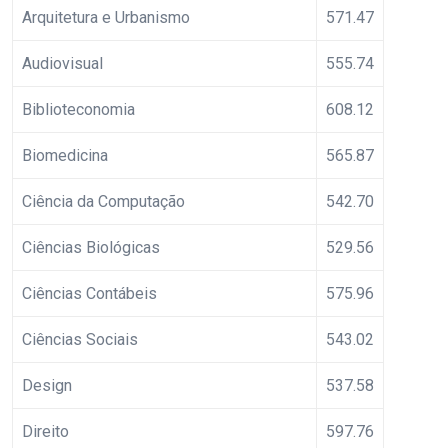
Arquitetura e Urbanismo
571.47
Audiovisual
555.74
Biblioteconomia
608.12
Biomedicina
565.87
Ciência da Computação
542.70
Ciências Biológicas
529.56
Ciências Contábeis
575.96
Ciências Sociais
543.02
Design
537.58
Direito
597.76