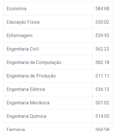
Economia
584.68
Educação Física
550.02
Enfermagem
559.93
Engenharia Civil
562.22
Engenharia da Computação
582.18
Engenharia de Produção
511.11
Engenharia Elétrica
536.13
Engenharia Mecânica
501.02
Engenharia Química
514.00
Farmácia
560.58