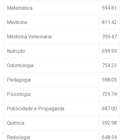
Matemática
594.81
Medicina
811.42
Medicina Veterinária
709.47
Nutrição
699.99
Odontologia
754.23
Pedagogia
598.05
Psicologia
729.74
Publicidade e Propaganda
687.00
Química
592.98
Radiologia
648.54