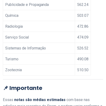
Publicidade e Propaganda
562.24
Química
503.07
Radiologia
472.86
Serviço Social
474.09
Sistemas de Informação
526.52
Turismo
490.08
Zootecnia
510.50
📌 Importante
Essas
notas são médias estimadas
com base nas