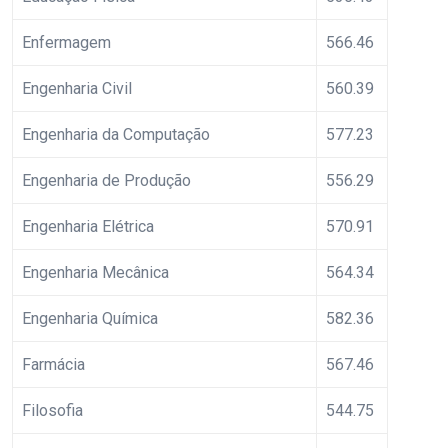
Enfermagem
566.46
Engenharia Civil
560.39
Engenharia da Computação
577.23
Engenharia de Produção
556.29
Engenharia Elétrica
570.91
Engenharia Mecânica
564.34
Engenharia Química
582.36
Farmácia
567.46
Filosofia
544.75