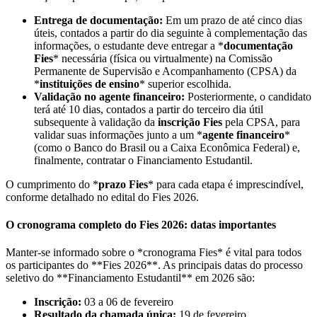
Entrega de documentação:
Em um prazo de até cinco dias
úteis, contados a partir do dia seguinte à complementação das
informações, o estudante deve entregar a *
documentação
Fies
* necessária (física ou virtualmente) na Comissão
Permanente de Supervisão e Acompanhamento (CPSA) da
*
instituições de ensino
* superior escolhida.
Validação no agente financeiro:
Posteriormente, o candidato
terá até 10 dias, contados a partir do terceiro dia útil
subsequente à validação da
inscrição Fies
pela CPSA, para
validar suas informações junto a um *
agente financeiro
*
(como o Banco do Brasil ou a Caixa Econômica Federal) e,
finalmente, contratar o Financiamento Estudantil.
O cumprimento do *
prazo Fies
* para cada etapa é imprescindível,
conforme detalhado no edital do Fies 2026.
O cronograma completo do Fies 2026: datas importantes
Manter-se informado sobre o *cronograma Fies* é vital para todos
os participantes do **Fies 2026**. As principais datas do processo
seletivo do **Financiamento Estudantil** em 2026 são:
Inscrição:
03 a 06 de fevereiro
Resultado da chamada única:
19 de fevereiro