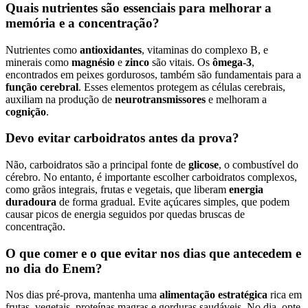
Quais nutrientes são essenciais para melhorar a
memória e a concentração?
Nutrientes como
antioxidantes
, vitaminas do complexo B, e
minerais como
magnésio
e
zinco
são vitais. Os
ômega-3
,
encontrados em peixes gordurosos, também são fundamentais para a
função cerebral
. Esses elementos protegem as células cerebrais,
auxiliam na produção de
neurotransmissores
e melhoram a
cognição
.
Devo evitar carboidratos antes da prova?
Não, carboidratos são a principal fonte de
glicose
, o combustível do
cérebro. No entanto, é importante escolher carboidratos complexos,
como grãos integrais, frutas e vegetais, que liberam
energia
duradoura
de forma gradual. Evite açúcares simples, que podem
causar picos de energia seguidos por quedas bruscas de
concentração.
O que comer e o que evitar nos dias que antecedem e
no dia do Enem?
Nos dias pré-prova, mantenha uma
alimentação estratégica
rica em
frutas, vegetais, proteínas magras e gorduras saudáveis. No dia, opte