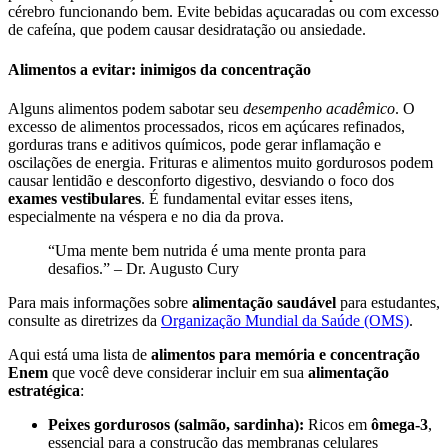
cérebro funcionando bem. Evite bebidas açucaradas ou com excesso
de cafeína, que podem causar desidratação ou ansiedade.
Alimentos a evitar: inimigos da concentração
Alguns alimentos podem sabotar seu
desempenho acadêmico
. O
excesso de alimentos processados, ricos em açúcares refinados,
gorduras trans e aditivos químicos, pode gerar inflamação e
oscilações de energia. Frituras e alimentos muito gordurosos podem
causar lentidão e desconforto digestivo, desviando o foco dos
exames vestibulares
. É fundamental evitar esses itens,
especialmente na véspera e no dia da prova.
“Uma mente bem nutrida é uma mente pronta para
desafios.” – Dr. Augusto Cury
Para mais informações sobre
alimentação saudável
para estudantes,
consulte as diretrizes da
Organização Mundial da Saúde (OMS)
.
Aqui está uma lista de
alimentos para memória e concentração
Enem
que você deve considerar incluir em sua
alimentação
estratégica
:
Peixes gordurosos (salmão, sardinha):
Ricos em
ômega-3
,
essencial para a construção das membranas celulares