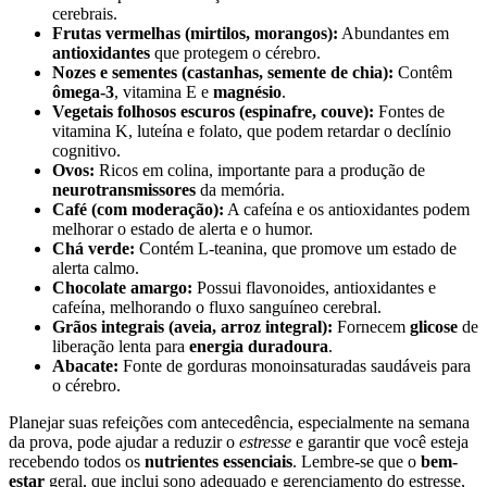
cerebrais.
Frutas vermelhas (mirtilos, morangos):
Abundantes em
antioxidantes
que protegem o cérebro.
Nozes e sementes (castanhas, semente de chia):
Contêm
ômega-3
, vitamina E e
magnésio
.
Vegetais folhosos escuros (espinafre, couve):
Fontes de
vitamina K, luteína e folato, que podem retardar o declínio
cognitivo.
Ovos:
Ricos em colina, importante para a produção de
neurotransmissores
da memória.
Café (com moderação):
A cafeína e os antioxidantes podem
melhorar o estado de alerta e o humor.
Chá verde:
Contém L-teanina, que promove um estado de
alerta calmo.
Chocolate amargo:
Possui flavonoides, antioxidantes e
cafeína, melhorando o fluxo sanguíneo cerebral.
Grãos integrais (aveia, arroz integral):
Fornecem
glicose
de
liberação lenta para
energia duradoura
.
Abacate:
Fonte de gorduras monoinsaturadas saudáveis para
o cérebro.
Planejar suas refeições com antecedência, especialmente na semana
da prova, pode ajudar a reduzir o
estresse
e garantir que você esteja
recebendo todos os
nutrientes essenciais
. Lembre-se que o
bem-
estar
geral, que inclui sono adequado e gerenciamento do estresse,