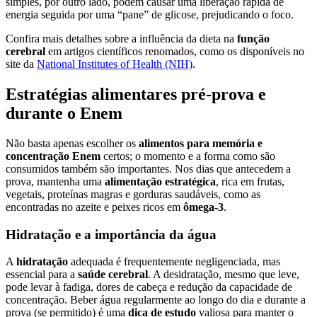
simples, por outro lado, podem causar uma liberação rápida de
energia seguida por uma “pane” de glicose, prejudicando o foco.
Confira mais detalhes sobre a influência da dieta na
função
cerebral
em artigos científicos renomados, como os disponíveis no
site da
National Institutes of Health (NIH)
.
Estratégias alimentares pré-prova e
durante o Enem
Não basta apenas escolher os
alimentos para memória e
concentração Enem
certos; o momento e a forma como são
consumidos também são importantes. Nos dias que antecedem a
prova, mantenha uma
alimentação estratégica
, rica em frutas,
vegetais, proteínas magras e gorduras saudáveis, como as
encontradas no azeite e peixes ricos em
ômega-3
.
Hidratação e a importância da água
A
hidratação
adequada é frequentemente negligenciada, mas
essencial para a
saúde cerebral
. A desidratação, mesmo que leve,
pode levar à fadiga, dores de cabeça e redução da capacidade de
concentração. Beber água regularmente ao longo do dia e durante a
prova (se permitido) é uma
dica de estudo
valiosa para manter o