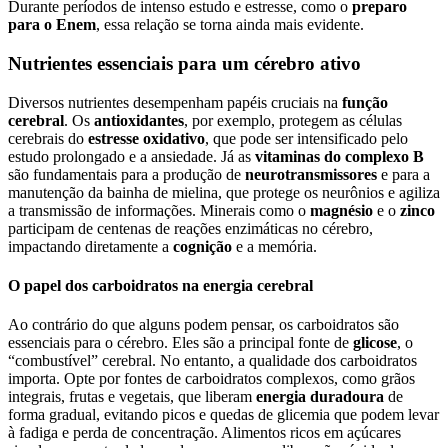
Durante períodos de intenso estudo e estresse, como o
preparo
para o Enem
, essa relação se torna ainda mais evidente.
Nutrientes essenciais para um cérebro ativo
Diversos nutrientes desempenham papéis cruciais na
função
cerebral
. Os
antioxidantes
, por exemplo, protegem as células
cerebrais do
estresse oxidativo
, que pode ser intensificado pelo
estudo prolongado e a ansiedade. Já as
vitaminas do complexo B
são fundamentais para a produção de
neurotransmissores
e para a
manutenção da bainha de mielina, que protege os neurônios e agiliza
a transmissão de informações. Minerais como o
magnésio
e o
zinco
participam de centenas de reações enzimáticas no cérebro,
impactando diretamente a
cognição
e a memória.
O papel dos carboidratos na energia cerebral
Ao contrário do que alguns podem pensar, os carboidratos são
essenciais para o cérebro. Eles são a principal fonte de
glicose
, o
“combustível” cerebral. No entanto, a qualidade dos carboidratos
importa. Opte por fontes de carboidratos complexos, como grãos
integrais, frutas e vegetais, que liberam
energia duradoura
de
forma gradual, evitando picos e quedas de glicemia que podem levar
à fadiga e perda de concentração. Alimentos ricos em açúcares